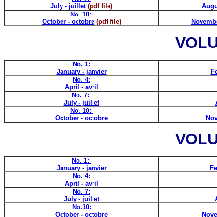
July - juillet
(pdf file)
Augu
No. 10:
October - octobre
(pdf file)
Novembe
VOLU
No. 1:
January - janvier
Fe
No. 4:
April - avril
No. 7:
July - juillet
No. 10:
October - octobre
Nov
VOLU
No. 1:
January - janvier
Fe
No. 4:
April - avril
No. 7:
July - juillet
No.10:
October - octobre
Nove