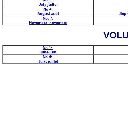
No 1:
July-juillet
No 4:
August-août
Sept
No. 7:
November~novembre
VOLU
No 1:
June-juin
No 4:
July: juillet