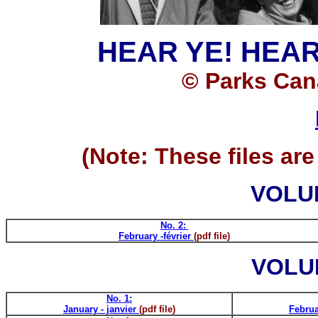
HEAR YE! HEAR
© Parks Can
(Note: These files are
VOLUM
No. 2:
February -février
(pdf file)
VOLUM
No. 1:
January - janvier
(
pdf file)
Februa