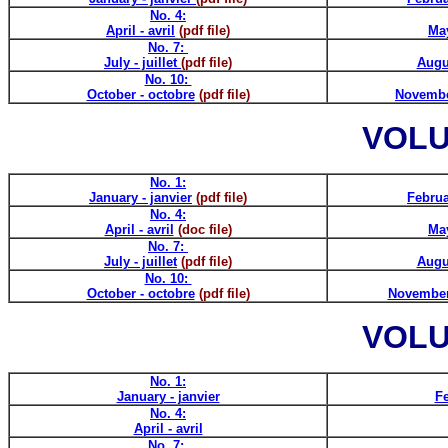
No. 4:
April - avril
(pdf file)
May
No. 7:
July - juillet
(pdf file)
Augu
No. 10:
October - octobre
(pdf file)
Novembe
VOLU
No. 1:
January - janvier
(pdf file)
Februa
No. 4:
April - avril
(doc file)
May
No. 7:
July - juillet
(pdf file)
Augu
No. 10:
October - octobre
(pdf file)
November
VOLU
No. 1:
January - janvier
Fe
No. 4:
April - avril
No. 7: