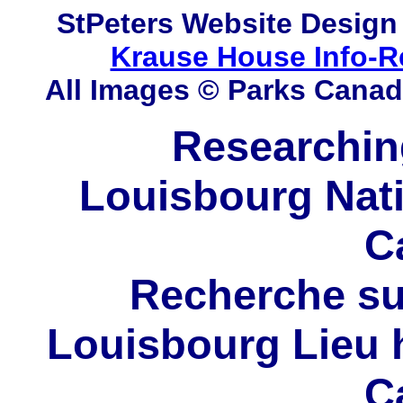
StPeters
Website Design
Krause House Info-R
All Images © Parks Cana
Researching
Louisbourg Natio
C
Recherche sur
Louisbourg Lieu h
C