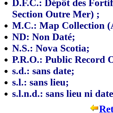
D.F.C.: Dépôt des Fortif
Section Outre Mer) ;
M.C.: Map Collection (A
ND: Non Daté;
N.S.: Nova Scotia;
P.R.O.: Public Record O
s.d.: sans date;
s.l.: sans lieu;
s.l.n.d.: sans lieu ni date
Ret