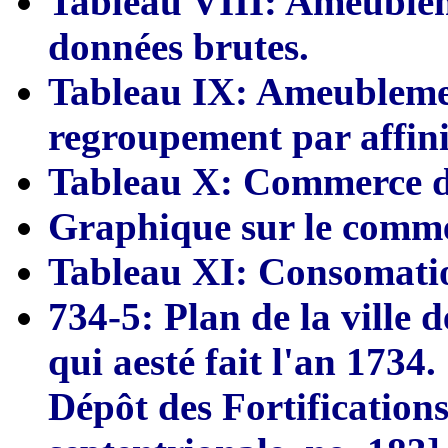
Tableau VIII: Ameublem
données
brutes
.
Tableau IX: Ameublemen
regroupement
par affini
Tableau X: Commerce d
Graphique sur le comme
Tableau XI: Consomat
i
734-5: Plan de la v
i
lle 
qui
a
esté fait l'an 1734.
Dépôt des Fortification