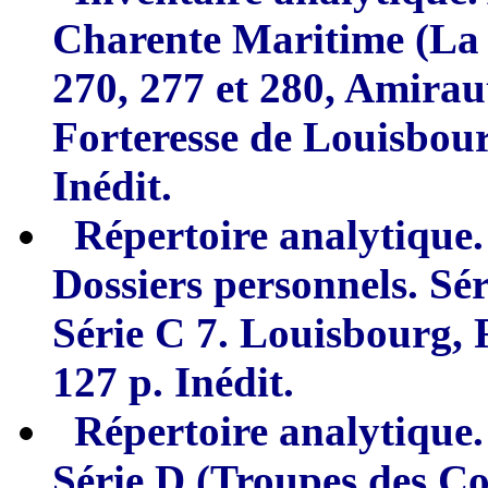
Charente Maritime
(La
270,
2
77 et 2
8
0, Amirau
Forteresse de
L
o
u
isbour
Inédit.
Répertoire analytique.
Dossiers personnels. Sér
Série C 7. Louisbourg,
127 p. Inédit.
Répertoire analytique.
Série D
(
Troupes des Co