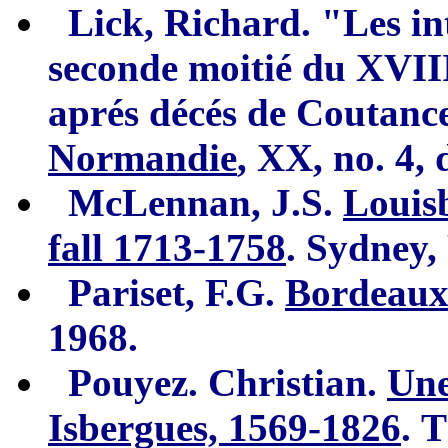
Lick, Richard. "Les in
seconde moitié du XVIIIe
aprés décés de Coutance
Normandie
, XX, no. 4, 
McLennan, J.S.
Louisb
fall 1
7
13
-
1758
. Sydney,
Pariset, F.G.
Bordeau
1968.
Pouyez. Christian.
Une
Isbergues,
1569-1826
.
T