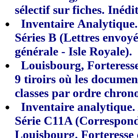
sélectif sur fiches. Inédit
Inventaire
A
nalyti
q
ue.
S
é
ries B (
L
ettres envoy
générale - Isle Royale).
Louisbourg, Forteresse
9 tiroirs o
ù
les document
classes par ordre chrono
Inventaire
a
nalytique.
Série
C11A (Correspond
Louisbourg. Forteresse