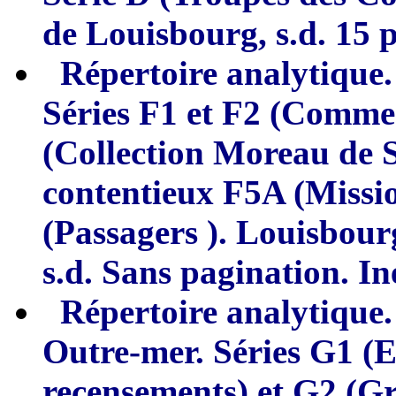
de Louisbourg, s.d. 15 p
Répertoire analytique.
S
é
ries F1 et F2 (Comme
(Collection Moreau de 
contentieux F
5
A
(
Missio
(
Passa
g
ers
)
.
Louisbourg
s.d. Sans pagination. In
Répertoire anal
y
ti
q
ue.
Outre-
m
er. Séries
G1
(E
recensements) et
G2 (Gr