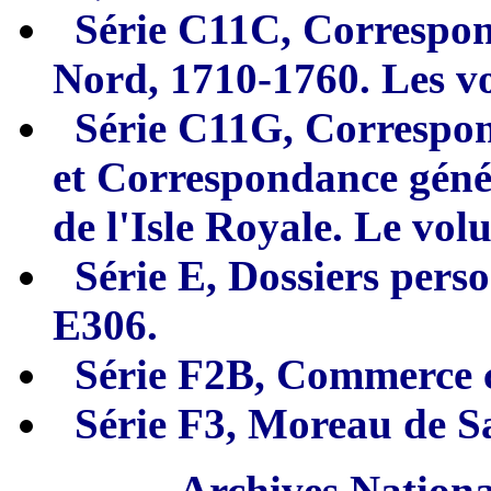
Série C
11
C, Correspon
Nord, 1710-1760.
Les vo
Série C11G, Correspo
et Correspondance
géné
de l'Isle Royale. Le vol
Série E, Dossiers pers
E306.
Série F2B, Commerce c
Série F3, Moreau de S
Archives Nationa