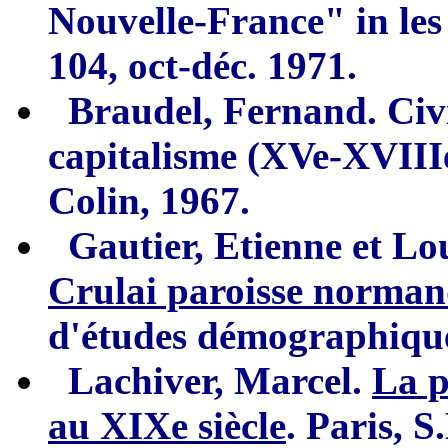
Nouvelle-France" in
le
104, oct-déc. 1971.
Braudel, Fernand. Civi
c
apitalisme
(
XVe-XVIII
Colin, 1967
.
Gautier, Etienne et Lo
Crulai paroisse
norman
d'études démographique
L
achiver, Marcel.
La p
au XIXe siècle
.
Paris, S