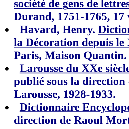
société de
g
ens de lettre
Durand, 1751-1765, 17 
Havard, Henry.
Dictio
la Décoration depuis le 
Paris
,
Maison Quantin.
L
arousse du XXe siècl
publié sous la direction
L
arousse, 1928-1933.
Dictionnaire Encyclop
direction de Raoul Morti