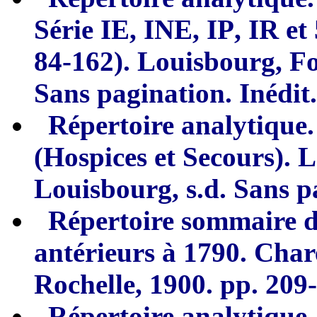
Série IE, I
N
E,
IP
,
IR et
84-162). Louisbourg, Fo
Sans pagination. Inédit.
Répertoire anal
y
tique
(Hospices et Secours
)
. 
Louisbourg, s.d. Sans p
Répertoire sommaire d
antérieurs
à
1
7
90.
Chare
Rochelle, 1900. pp. 209
Répertoire anal
y
ti
q
ue.