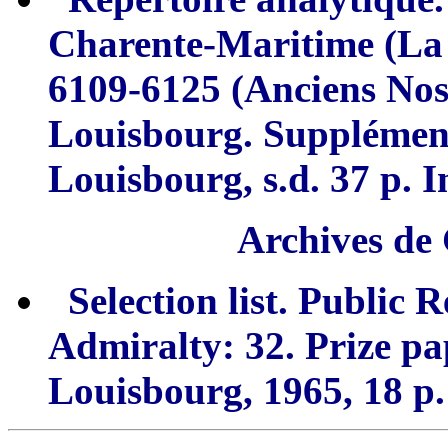
Charente-Maritime
(
L
a
6109-6125 (Anciens Nos 
Louisbour
g
. Supplémen
Lo
u
isbourg,
s.d. 37 p. I
Archives de
Selection
list. Public 
Admiralty: 32.
Prize pa
Louisbourg,
1965, 18 p