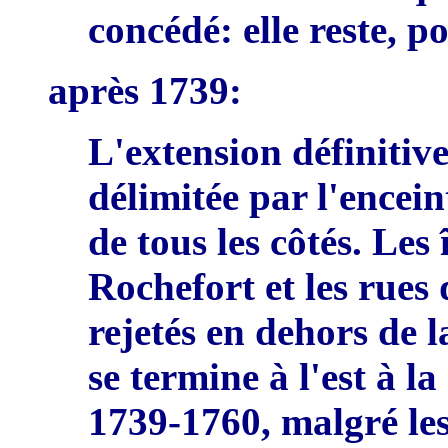
concéd
é:
elle reste, p
a
p
r
è
s 1739
:
L'extension définit
i
ve
délimitée par l'encei
de tous les c
ô
tés. Les
Rochefort et les rues
rejetés en dehors de la
se termine à l'est à l
1739-1760, malgr
é
le