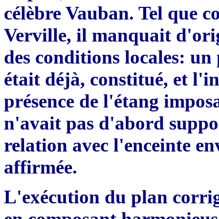
cél
è
bre Vauban. Tel que c
Verville, il manquait d'ori
des conditions locales: u
était déj
à
, constitué, et l'
présence de l'étang imposa
n'avait pas d
'
abord suppo
relation avec l'enceinte en
affirmée.
L
'
exécution du plan corrig
en composant harmonieuse