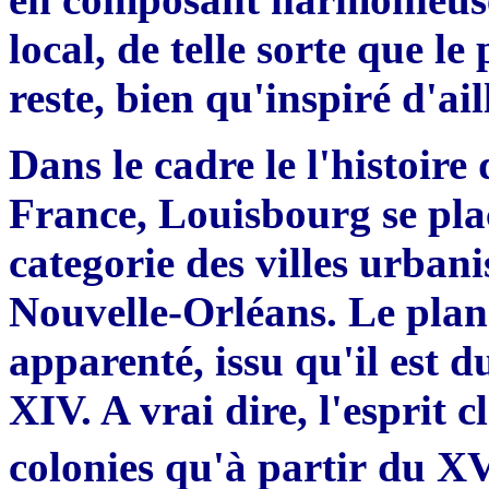
local, de telle sorte que le
reste, bien qu'inspiré d'ail
Dans le cadre le l'histoir
France,
Lou
isbourg se pl
categorie
des villes urbani
Nouv
e
lle-Orléans. Le plan 
apparenté
,
issu qu'il
est d
XIV. A vrai dire,
l
'
espr
i
t c
colonies qu'à partir
du XV