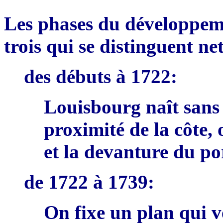
Les phases du d
é
veloppeme
trois qui se distinguent ne
des dé
bu
ts à 1722
:
Louisbourg na
î
t sans
proximité de la c
ô
te,
et la de
v
anture du po
de 1722 à 1739
:
On fixe un plan qui 