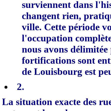
surviennent dans l'hist
changent rien, pratiq
ville.
C
ette période v
l'occupation compl
è
t
nous avons délimitée 
fortifications sont ent
de Louisbourg est pe
2
.
La situation exacte des ru