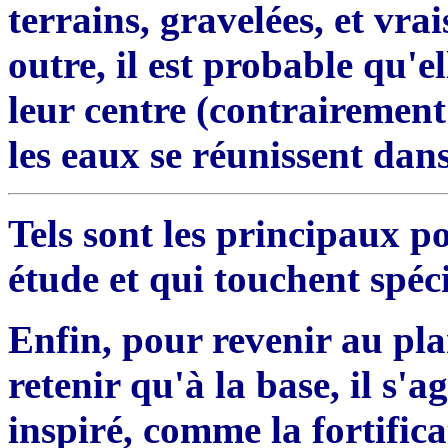
terrains, gravelées
,
et vra
outre, il est
prob
able qu'el
leur centre
(c
ontrairement
les eaux se réunissent dans
Tels sont les principaux po
étude et qui touchent spéci
Enfin, pour revenir au plan 
retenir qu'à la base, il s'a
inspiré, comme la fo
r
tific