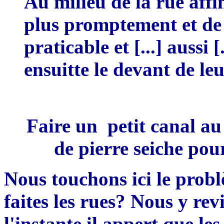
Au milieu de la rue affi
plus p
romptement et de 
praticable et
[...]
aussi
[
ensuitte le devant de le
Faire un
p
etit canal au
de pierre seiche
pou
Nous touchons ici le probl
faites les rues? Nous y re
l'instante il appert que le