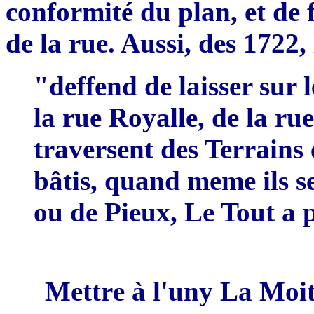
conformité du plan, et de 
de la rue. Aussi, des 1722, l
"
d
effend de laisser sur 
la rue Royalle, de la ru
traversent des Terrains
bâtis, quand meme ils s
o
u
de
P
ieux
,
Le Tout a p
M
ettr
e
à
l'uny La Moit