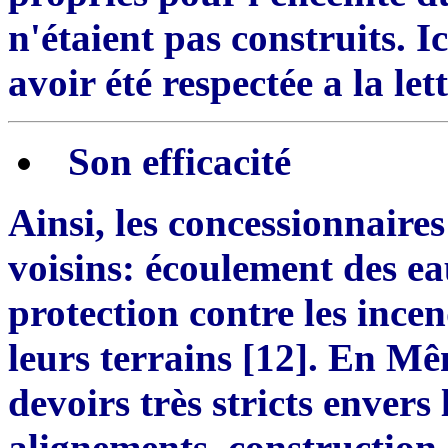
n'étaient pas construits. Ic
avoir
é
té respectée a la lett
Son
e
fficacité
Ainsi, les concessionnaires
voisins
:
écoulement des eau
protection contre les ince
leurs terrains
[
12
]
. En M
ê
devoirs très stricts envers 
alignements, construction 