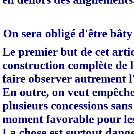
On sera
o
bligé d'
être
bât
y
Le premier but de cet arti
construction compl
è
te de 
faire observer autrement l
En outre, on veut emp
ê
che
plusieurs concessions sans 
moment favorable pour les
La chose est surtout dang