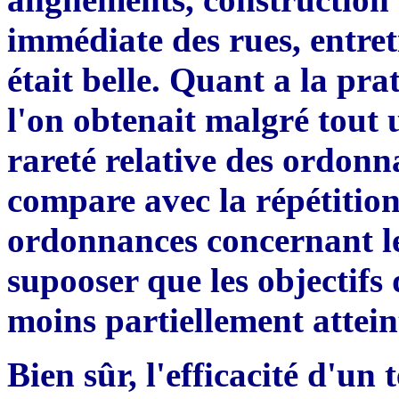
immédiate des rues, entreti
était belle. Quant a la pra
l'on obtenait malgré tout 
rareté relative des ordonna
compare avec la répétition
ordonnanc
e
s concernant le
supooser que les objectifs 
moins partiellement attein
Bien s
û
r, l'efficacit
é
d'un te