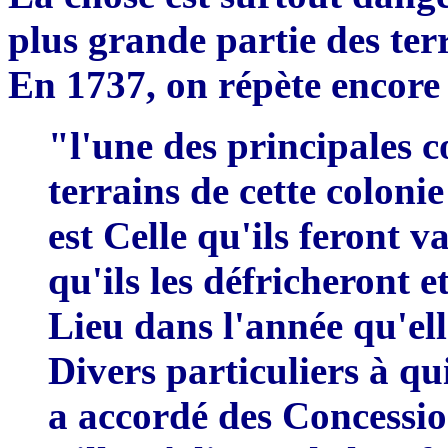
plus grande partie des terr
E
n 1737, on rép
è
te encore
"l'une des
principales c
terra
i
ns de cette coloni
est Celle qu'ils
feront va
qu'ils les défricheront e
Lieu dans l'année qu'ell
Divers particuliers à qu
a accordé des Concessio