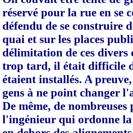
réservé pour la rue en se 
défendu de se construire d
qua
i
et sur les places pub
délimitation de ces diver
trop tard, il était difficile
étaient installés. A preuve
,
gens à ne point changer l
De
m
ê
me, de nombreuses p
l'ingénieur qui ordonne la
en dehors des alignements