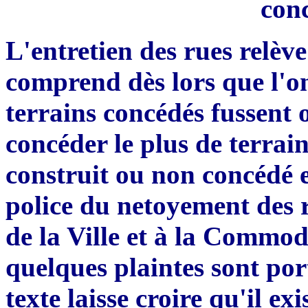
conc
L'entretien des rues rel
è
ve
comprend dès lors que l'on
terrains concédés fussent 
conc
é
der le plus de terrai
construit ou non concédé
police du netoyem
e
nt des 
de la Ville et à la Commod
quelques plaintes sont por
texte laisse croire qu'il ex