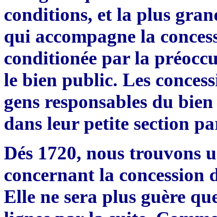
c
ond
i
tions, et la plus gran
qui accompagne la concess
conditio
n
ée par la préoc
le bien
publi
c
. Les
concess
gens responsables du bie
dans leur petite section pa
Dés 1720, nous trouvons un
concernant la concession 
Elle
ne sera plus gu
è
re qu