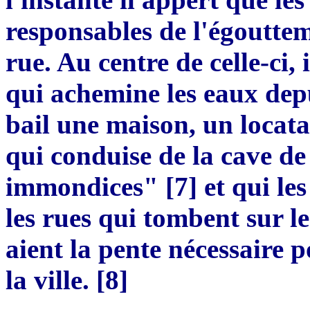
responsables de l
'
égoutteme
rue. Au centre de celle-
ci,
i
qui achemine les eaux depu
bail une maison, un locata
qui conduise de la cave de
immondices"
[
7
]
et qui le
les rues qui tombent sur le
aient la
pe
nte
né
cessaire p
la ville
. [
8
]