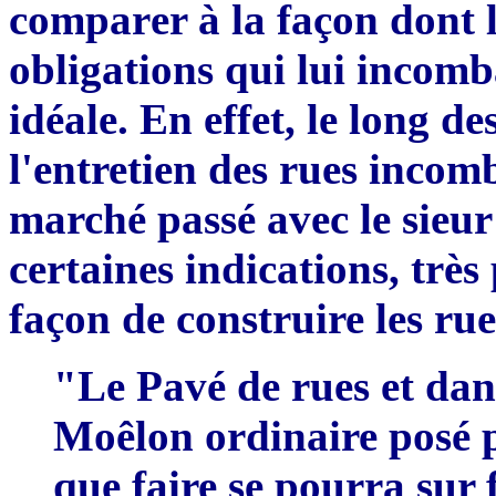
compa
r
er à la façon dont
obligations qui lui incomb
idéale. En effet, le long de
l'entretien des rues incom
marché passé avec le
sieu
certa
i
nes indications, tr
è
s
fa
ç
on de construire les rue
"Le Pavé de rues et dan
M
o
ê
lon ordinaire posé
que faire se pourra sur 