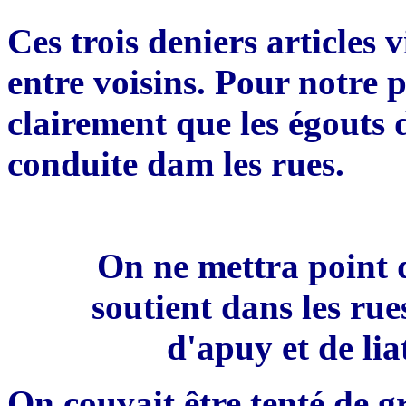
Ces trois deniers articles 
entre voisins. Pour notre p
clairement que les égouts 
conduite dam les rues.
O
n ne met
t
ra
point 
soutient
dans les ru
d'apuy et de
lia
On
c
ouvait
ê
tre tenté de g