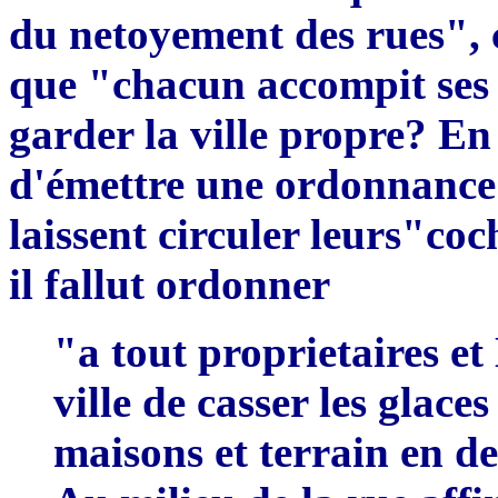
du netoyement des rues",
q
ue
"chacun accomp
i
t ses
garder la ville propre? En
d'émettre une ordonnanc
laissen
t
circuler leurs"coc
il
fallut ordonner
"a tout proprietaires et
ville de casser les glace
maisons et terrain en de