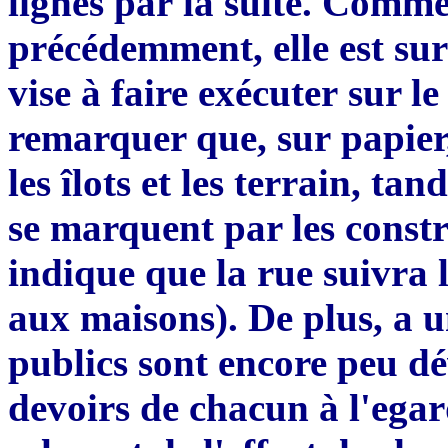
lignes par
la suite. Comme
pr
é
cédemment
,
elle est
sur
vise à faire exécuter
sur le
remarquer que, sur
papier
les
î
lots et les
terrai
n
, tand
se
marq
uent
par les const
indique que la
rue suivra 
aux maisons). De
plus, a 
publics sont encore peu
dé
devoirs de chacun à l
'
egar