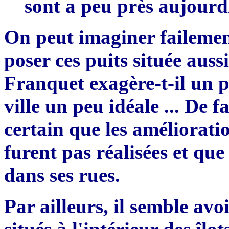
sont a peu près aujou
On peut imaginer fa
i
lemen
poser ces puits située au
F
ranquet exagère-t-il un p
ville un peu idéale
.
.. De f
certain que les améliorati
furent pas ré
al
isées et qu
dans
ses rues.
Par ailleurs,
i
l semble avoi