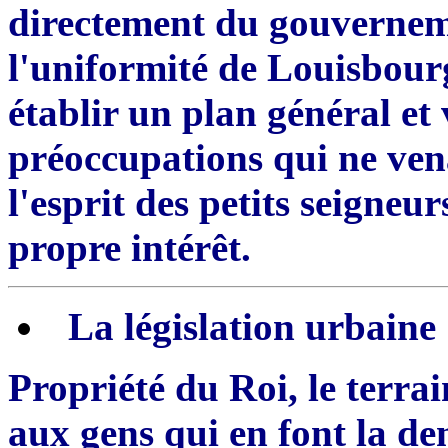
directement
du gouverne
l'uniformité de Louisbour
établir un plan général et 
préoccupations qui ne ven
l
'
esprit des petits seigneur
propre intér
ê
t.
La lé
gi
slation
ur
baine
Propriété du Roi, le terra
aux gens qui en font la de