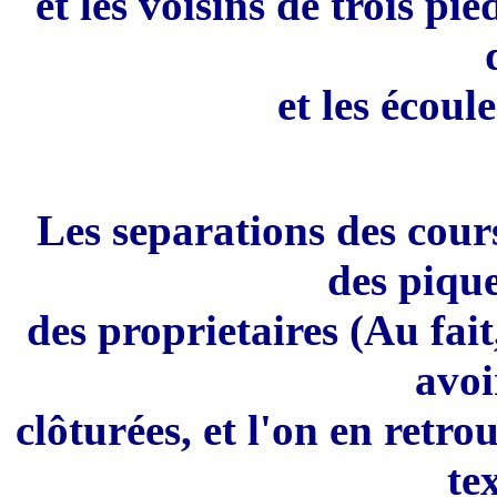
e
t les voisi
ns
de trois
pie
et les écou
Le
s se
para
ti
ons des
cours
des piqu
des
p
ro
p
rie
taires
(Au fait
avoi
c
l
ô
turées
,
et l
'
on en retrou
te