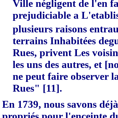
Ville négligent de l'en fa
prejud
i
ciable
a L
'
etabli
plusieurs raisons entrau
terrains Inhabitées deg
Rues
,
privent Les
voisin
les uns des autres, et
[
no
ne peut faire observer 
Rues"
[
11
]
.
En 1739, nous savons déjà 
proprié
s
pour l'enceinte d