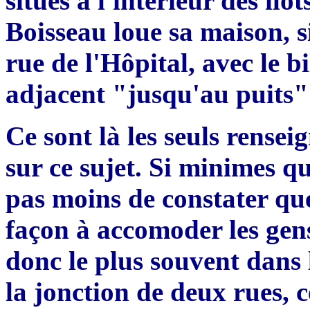
situés
à
l'intérieur des
îlo
t
Boisseau loue sa maison, s
rue de
l'Hô
pital, avec le b
adjacent "jusqu'au puits
Ce sont l
à
les seuls rense
sur ce sujet. Si minimes qu
pas moins de constater que 
fa
ç
on à accomoder les gen
donc le plus souvent dans 
la jonction de deux rues, c