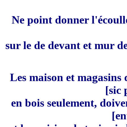
Ne point
donner l'
é
c
oull
sur le de
devant et mur d
Les maison
et ma
g
asins
[sic
en
bois
se
ulement,
doive
[en