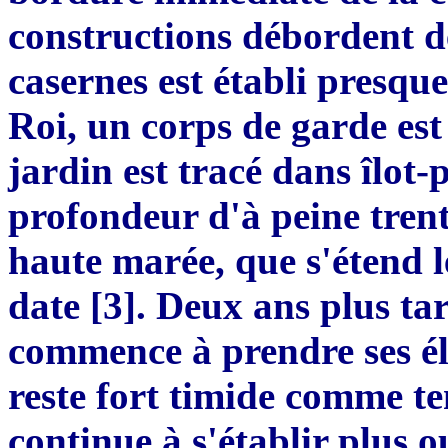
constructions débordent d
casernes est établi presqu
Roi, un corps de garde est 
jardin est tracé dans
î
lot-
profondeur d'à peine trent
haute marée, que s'étend l
date
[
3
]
. Deux ans plus tar
com
m
ence à prendre ses
é
reste fort timide comme t
continue à s'établir plus o