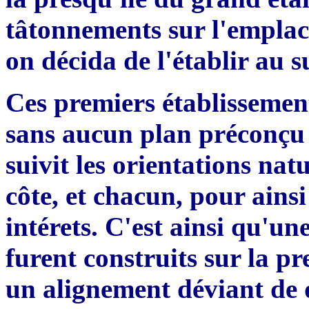
t
â
tonnements sur l'emplace
on décida de l'établir au s
Ces premiers établissemen
sans aucun plan précon
ç
u
suivit les orientations natu
c
ô
te, et chacun
,
pour ainsi 
intérets. C'est ainsi qu'un
furent construits sur la p
un alignement déviant de