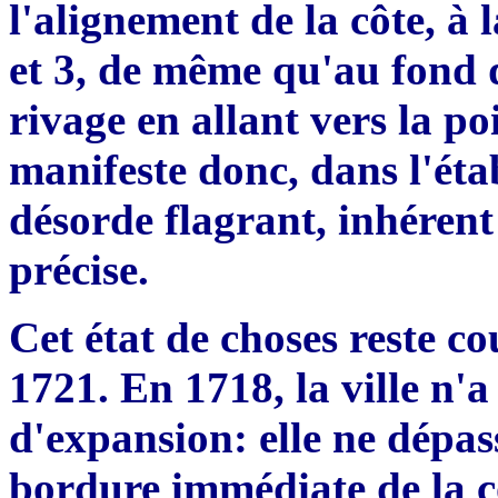
l'alignement de la c
ô
t
e
,
à
l
et 3
,
de m
ê
me qu
'
au fond 
rivage en allant v
e
rs la p
ma
nifeste
donc, dans l'étab
désorde flagrant, inhérent 
précise.
Cet état de choses reste c
1721.
En
1718
,
la ville n'
d'exp
a
nsion
:
elle ne dépas
bordure immédiate de la c