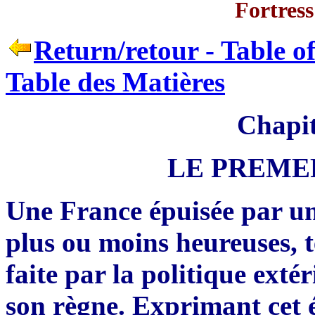
Fortress
Return/retour - Table o
Table des Matières
Chapit
LE PREME
Une
F
rance épuisée par u
plus ou moins heureuses, tel
faite par la politique ext
son r
è
gne. Exprimant cet ét