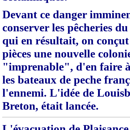
Devant ce danger imminent,
conserver les p
ê
cheries du
qui en résultait, on conçut
pi
è
ces une nouvelle coloni
"imprenable", d'en faire
les bateaux de peche franç
l'ennemi. L'idée de Louis
Breton, était lancée.
L'évacuation de Plaisance