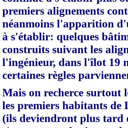
premiers alignements con
néanmoins l'apparition d'
à
s
'
établir
:
quelques bâtime
construits su
i
vant les ali
l'
ing
é
nieur, dans
l'î
lot 19 
certaines r
è
gles parvienn
Mais on recherce surtout l
les premiers habitants de
(ils deviendront plus tard 