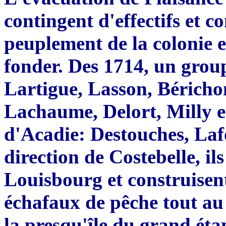
contingent d'effectifs et co
peuplement de la colonie et
fonder. Des 1714, un group
Lart
i
gue, Lasson, Bérichon
Lachaume, Delort,
Mi
lly 
d'Acadie
:
Destouches
,
Laf
direction de Costebelle
,
ils
Lou
i
sbourg et construisen
échafaux de p
ê
che tout au
la pres
q
u
'î
le du grand éta