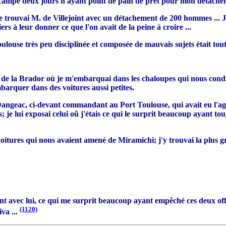
ter campé deux jours n'ayant point de pain de prêt pour mon détache
 je trouvai M. de Villejoint avec un détachement de 200 hommes ... J
 à leur donner ce que l'on avait de la peine à croire ...
oulouse très peu disciplinée et composée de mauvais sujets était tout
s de la Brador où je m'embarquai dans les chaloupes qui nous con
mbarquer dans des voitures aussi petites.
Dangeac, ci-devant commandant au Port Toulouse, qui avait eu l'ag
es; je lui exposai celui oû j'étais ce qui le surprit beaucoup ayant 
 voitures qui nous avaient amené de Miramichi; j'y trouvai la plus 
ient avec lui, ce qui me surprit beaucoup ayant empêché ces deux of
(1120)
va ...