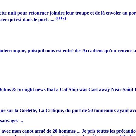
cette nuit pour retourner joindre leur troupe et de là envoier au por
(1117)
ster
qui est dans le port ......
t interrompue, puisquil nous est entré des Accadiens qu'on renvoi
nt Johns & brought news that a Cat Ship was Cast away Near Saint Pe
rqué sur la Goëlette, La Critique, du port de 50 tonneauux ayant 
auvages ...
te avec mon canot armé de 20 hommes ... Je pris toutes les précautio