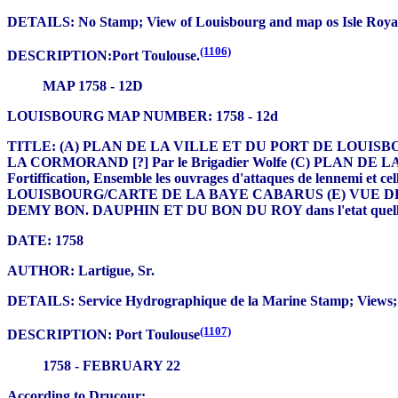
DETAILS: No Stamp; View of Louisbourg and map os Isle Royal
(1106)
DESCRIPTION:Port Toulouse.
MAP 1758 - 12D
LOUISBOURG MAP NUMBER: 1758 - 12d
TITLE: (A) PLAN DE LA VILLE ET DU PORT DE LOUISBOURG 
LA CORMORAND [?] Par le Brigadier Wolfe (C) PLAN DE LA V
Fortiffication, Ensemble les ouvrages d'attaques de lennemi et ce
LOUISBOURG/CARTE DE LA BAYE CABARUS (E) VUE DE L
DEMY BON. DAUPHIN ET DU BON DU ROY dans l'etat quelle étoie
DATE: 1758
AUTHOR: Lartigue, Sr.
DETAILS: Service Hydrographique de la Marine Stamp; Views; Sca
(1107)
DESCRIPTION: Port Toulouse
1758 - FEBRUARY 22
According to Drucour: