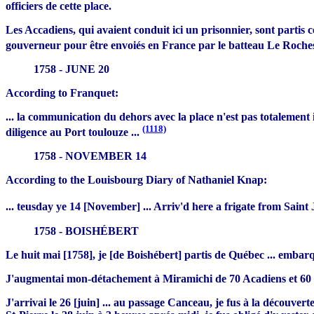
officiers de cette place.
Les Accadiens, qui avaient conduit ici un prisonnier, sont partis 
gouverneur pour être envoiés en France par le batteau
Le Roche
1758 - JUNE 20
According to Franquet:
... la communication du dehors avec la place n'est pas totalemen
(1118)
diligence au Port toulouze ...
1758 - NOVEMBER 14
According to the Louisbourg Diary of Nathaniel Knap:
... teusday ye 14 [November] ... Arriv'd here a frigate from Sai
1758 - BOISHÉBERT
Le huit mai [1758], je [de Boishébert] partis de Québec ... emba
J'augmentai mon-détachement à Miramichi de 70 Acadiens et 60 s
J'arrivai le 26 [juin] ... au passage Canceau, je fus à la découver