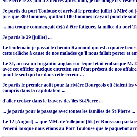
St-Pierre le 28 juin à 3 heures aprés-midi, je fus obligé d'y res
Je partis du port Toulouse et arrivai le premier juillet à Miré où
pris que 300 hommes, quittant 100 hommes n'ayant point de souliers
... ma troupe commençait déjà à être fatiguée, la milice du port T
Je partis le 29 [juillet] ...
Le lendemain je passai le chemin Raimond qui est à quatee lieue
cette relâche à cause de nos malades qu'il nous fallait porter et e
Le 31, arriva un brigantin anglais sur lequel était embarqué M. 
avec cet officier quelque entretien sur l'état présent de nos affair
point le seul qui fur dans cette erreur ...
Je partis le premier août pour la rivière Bourgeois oû étaient les
compris dans la capitulation ...
d'aller croiser dans le travers des îles St-Pierre ...
... je partis pour le passage avec toutes les familles de St-Pierre ...
Le 12 [August] ... que MM. de Villejoint [fils] et Rousseau parta
l'enemi lorsque nous étions au Port Toulouse que le paquebot arri