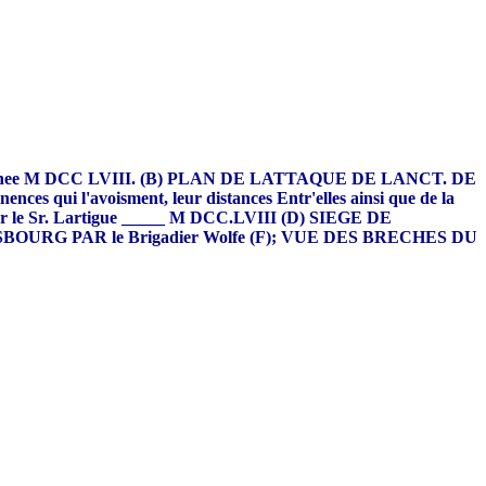
e Annee M DCC LVIII. (B) PLAN DE LATTAQUE DE LANCT. DE
 l'avoisment, leur distances Entr'elles ainsi que de la
eux par le Sr. Lartigue _____ M DCC.LVIII (D) SIEGE DE
RG PAR le Brigadier Wolfe (F); VUE DES BRECHES DU