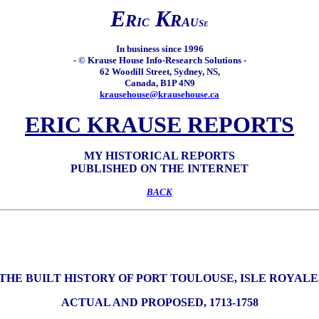
E
K
R
R
I
A
C
U
S
E
In business since 1996
- © Krause House Info-Research Solutions -
62 Woodill Street, Sydney, NS,
Canada, B1P 4N9
krausehouse@krausehouse.ca
ERIC KRAUSE REPORTS
MY HISTORICAL REPORTS
PUBLISHED ON THE INTERNET
BACK
THE BUILT HISTORY OF PORT TOULOUSE, ISLE ROYALE
ACTUAL AND PROPOSED, 1713-1758