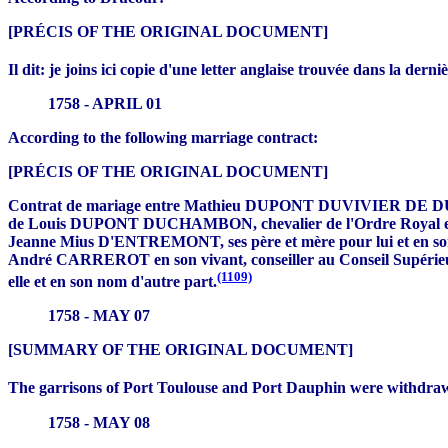
[PRÉCIS OF THE ORIGINAL DOCUMENT]
Il dit: je joins ici copie d'une letter anglaise trouvée dans la dern
1758 - APRIL 01
According to the following marriage contract:
[PRÉCIS OF THE ORIGINAL DOCUMENT]
Contrat de mariage entre Mathieu DUPONT DUVIVIER DE DUMAINE, 
de Louis DUPONT DUCHAMBON, chevalier de l'Ordre Royal et Milita
Jeanne Mius D'ENTREMONT, ses père et mère pour lui et en so
André CARREROT en son vivant, conseiller au Conseil Supérieur de
(1109)
elle et en son nom d'autre part.
1758 - MAY 07
[SUMMARY OF THE ORIGINAL DOCUMENT]
The garrisons of Port Toulouse and Port Dauphin were withdraw
1758 - MAY 08