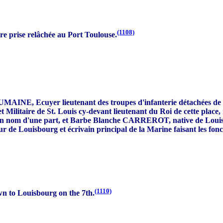
(1108)
ière prise relâchée au Port Toulouse.
Ecuyer lieutenant des troupes d'infanterie détachées de la Mari
ire de St. Louis cy-devant lieutenant du Roi de cette place, rés
n nom d'une part, et Barbe Blanche CARREROT, native de Louis
 Louisbourg et écrivain principal de la Marine faisant les foncti
(1110)
n to Louisbourg on the 7th.