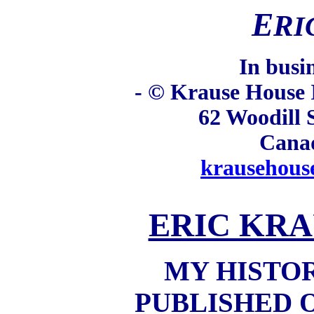
E
R
I
In busi
- © Krause House I
62 Woodill 
Cana
krausehous
ERIC KRA
MY HISTO
PUBLISHED 