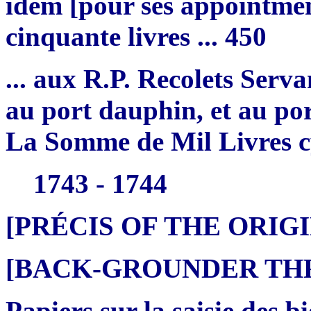
idem [pour ses appointme
cinquante livres ... 450
... aux R.P. Recolets Ser
au port dauphin, et au po
La Somme de Mil Livres cy 
1743 - 1744
[PRÉCIS OF THE ORI
[BACK-GROUNDER THRE
Papiers sur la saisie des 