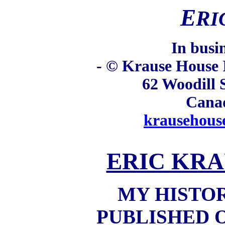
E
R
I
In busi
- © Krause House I
62 Woodill 
Cana
krausehous
ERIC KRA
MY HISTO
PUBLISHED 