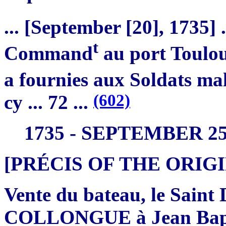
... [September [20], 1735] .
t
Command
au port Toulou
a fournies aux Soldats mal
(602)
cy ... 72 ...
1735 - SEPTEMBER 2
[PRÉCIS OF THE ORI
Vente du bateau, le Sain
COLLONGUE à Jean Bap