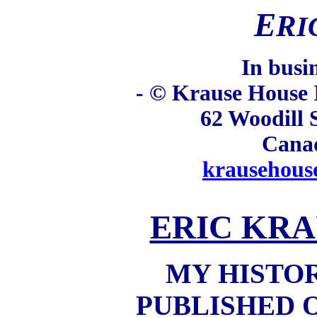
E
R
I
In busi
- © Krause House I
62 Woodill 
Cana
krausehous
ERIC KRA
MY HISTO
PUBLISHED 