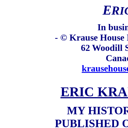
E
R
I
In busi
- © Krause House I
62 Woodill 
Cana
krausehous
ERIC KRA
MY HISTO
PUBLISHED 